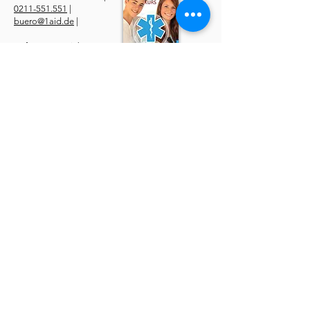
0211-551.551
|
buero@1aid.de
|
Anfragen: Betriebe &
Ärzte
E-Mail
|
Telefon
Service
​Online Sanhelfer-Kurs​
Online Erste-Hilfe-Kurs
Online Erste-Hilfe am Kind
Sanitätsdienst
Job | Minijob | Nebenjob
Ersatzbescheinigung
Datenschutzerklärung
AGBs
Widerruf
Impressum
Über uns